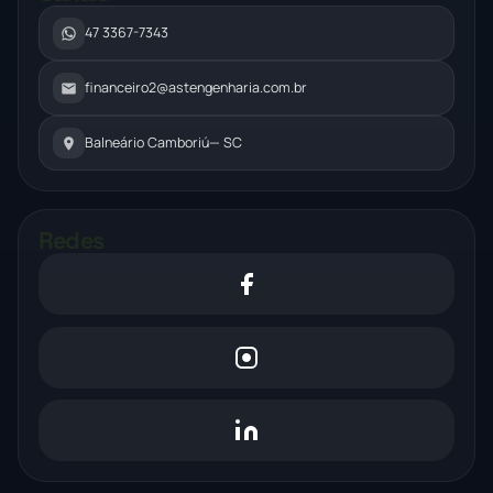
47 3367-7343
financeiro2@astengenharia.com.br
Balneário Camboriú
— SC
Redes