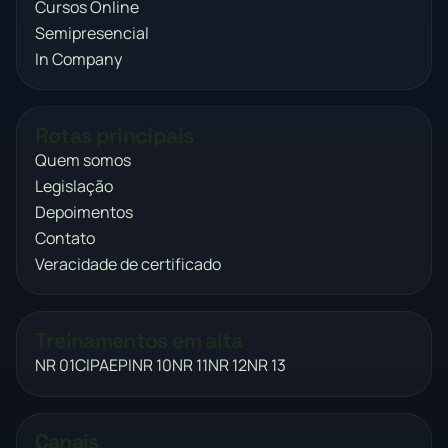
Cursos Online
Semipresencial
In Company
Rotas principais
Quem somos
Legislação
Depoimentos
Contato
Veracidade de certificado
Treinamentos em alta
NR 01
CIPA
EPI
NR 10
NR 11
NR 12
NR 13
Canais