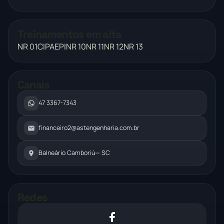
Treinamentos em alta
NR 01
CIPA
EPI
NR 10
NR 11
NR 12
NR 13
Canais
47 3367-7343
financeiro2@astengenharia.com.br
Balneário Camboriú
— SC
Redes