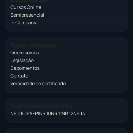
Cursos Online
Semipresencial
In Company
Rotas principais
Quem somos
Legislação
Depoimentos
Contato
Veracidade de certificado
Treinamentos em alta
NR 01
CIPA
EPI
NR 10
NR 11
NR 12
NR 13