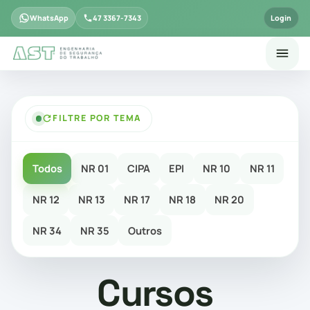
WhatsApp
47 3367-7343
Login
FILTRE POR TEMA
Todos
NR 01
CIPA
EPI
NR 10
NR 11
NR 12
NR 13
NR 17
NR 18
NR 20
NR 34
NR 35
Outros
Cursos