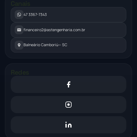
Canais
47 3367-7343
financeiro2@astengenharia.com.br
Balneário Camboriú
— SC
Redes