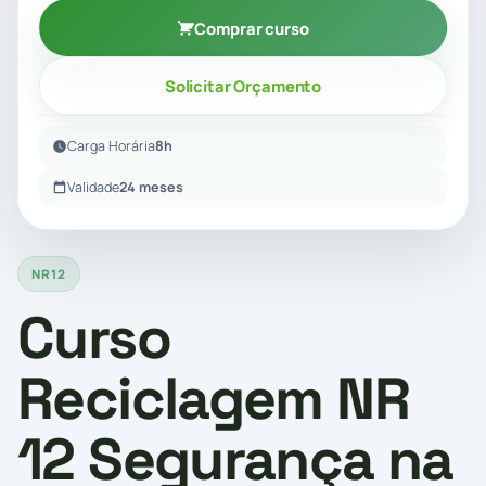
Comprar curso
Solicitar Orçamento
Carga Horária
8h
Validade
24 meses
NR12
Curso
Reciclagem NR
12 Segurança na