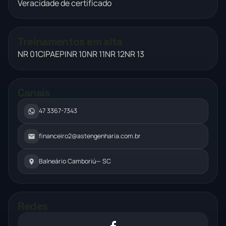
Veracidade de certificado
Treinamentos em alta
NR 01
CIPA
EPI
NR 10
NR 11
NR 12
NR 13
Canais
47 3367-7343
financeiro2@astengenharia.com.br
Balneário Camboriú
— SC
Redes