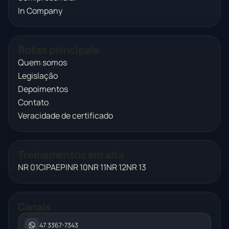
In Company
Rotas principais
Quem somos
Legislação
Depoimentos
Contato
Veracidade de certificado
Treinamentos em alta
NR 01
CIPA
EPI
NR 10
NR 11
NR 12
NR 13
Canais
47 3367-7343