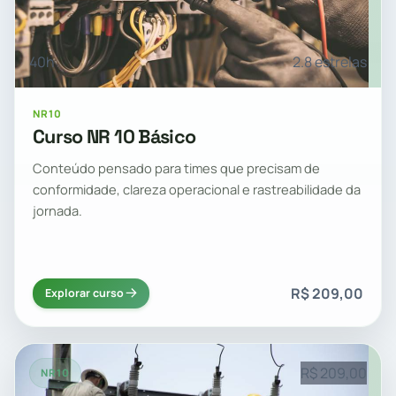
40h
2.8 estrelas
NR10
Curso NR 10 Básico
Conteúdo pensado para times que precisam de
conformidade, clareza operacional e rastreabilidade da
jornada.
R$ 209,00
Explorar curso
R$ 209,00
NR10