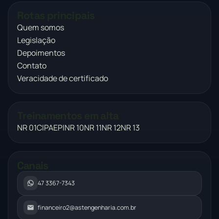
Rotas principais
Quem somos
Legislação
Depoimentos
Contato
Veracidade de certificado
Treinamentos em alta
NR 01
CIPA
EPI
NR 10
NR 11
NR 12
NR 13
Canais
47 3367-7343
financeiro2@astengenharia.com.br