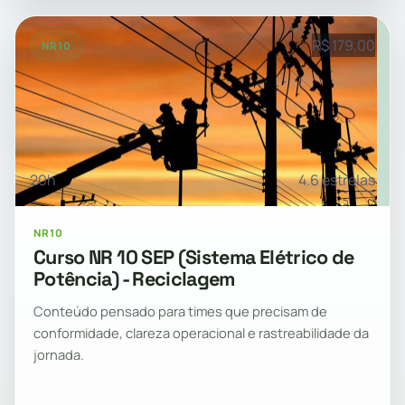
R$ 179,00
NR10
20h
4.6 estrelas
NR10
Curso NR 10 SEP (Sistema Elétrico de
Potência) - Reciclagem
Conteúdo pensado para times que precisam de
conformidade, clareza operacional e rastreabilidade da
jornada.