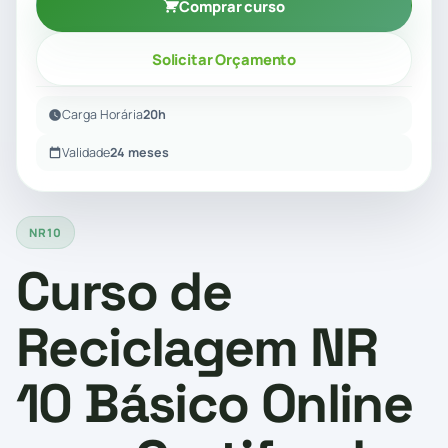
Comprar curso
Solicitar Orçamento
Carga Horária
20h
Validade
24 meses
NR10
Curso de
Reciclagem NR
10 Básico Online