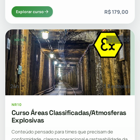
R$ 179,00
Explorar curso
R$ 209,00
NR10
24h
3.3 estrelas
NR10
Curso Áreas Classificadas/Atmosferas
Explosivas
Conteúdo pensado para times que precisam de
conformidade, clareza operacional e rastreabilidade da