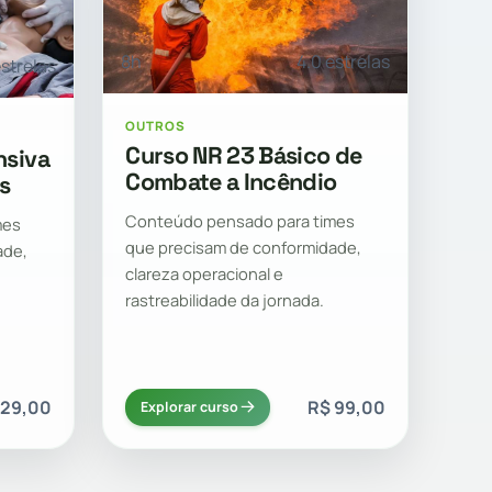
8h
4.0 estrelas
estrelas
OUTROS
Curso NR 23 Básico de
nsiva
Combate a Incêndio
s
Conteúdo pensado para times
mes
que precisam de conformidade,
ade,
clareza operacional e
rastreabilidade da jornada.
129,00
R$ 99,00
Explorar curso