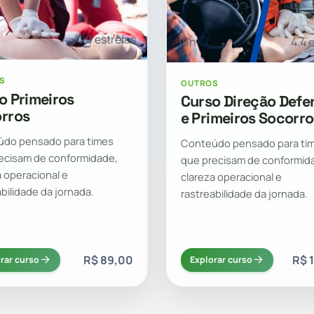
4.0 estrelas
16h
4.4 
S
OUTROS
o Primeiros
Curso Direção Defe
rros
e Primeiros Socorro
do pensado para times
Conteúdo pensado para ti
ecisam de conformidade,
que precisam de conformid
a operacional e
clareza operacional e
abilidade da jornada.
rastreabilidade da jornada.
R$ 89,00
R$ 
rar curso
Explorar curso