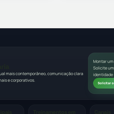
Montar um
ria
Solicite u
sual mais contemporâneo, comunicação clara
identidade 
ais e corporativos.
Solicitar
ipais
Treinamentos em
Canais