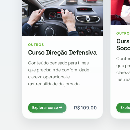
8h
8h
3.5 estrelas
OUTRO
Curs
OUTROS
Soco
Curso Direção Defensiva
Conteú
Conteúdo pensado para times
que pr
que precisam de conformidade,
clarez
clareza operacional e
rastre
rastreabilidade da jornada.
R$ 109,00
Explorar curso
Explo