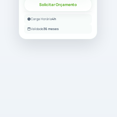
Solicitar Orçamento
Carga Horária
4h
Validade
36 meses