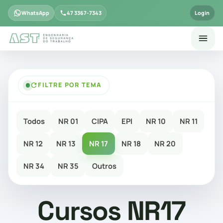
WhatsApp
47 3367-7343
Login
FILTRE POR TEMA
Todos
NR 01
CIPA
EPI
NR 10
NR 11
NR 12
NR 13
NR 17
NR 18
NR 20
NR 34
NR 35
Outros
Cursos NR17