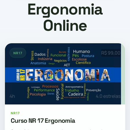
Ergonomia
Online
R$ 99,00
NR17
4h
4.0 estrelas
NR17
Curso NR 17 Ergonomia