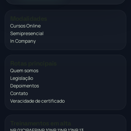
Modalidades
Cursos Online
Semipresencial
In Company
Rotas principais
Quem somos
Legislação
Depoimentos
Contato
Veracidade de certificado
Treinamentos em alta
NR 01
CIPA
EPI
NR 10
NR 11
NR 12
NR 13