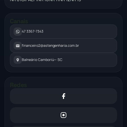
Canais
47 3367-7343
financeiro2@astengenharia.com.br
Balneário Camboriú
— SC
Redes