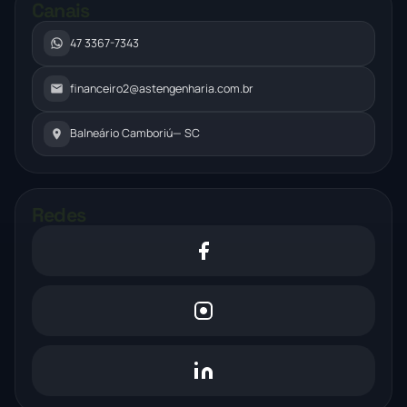
Canais
47 3367-7343
financeiro2@astengenharia.com.br
Balneário Camboriú
— SC
Redes