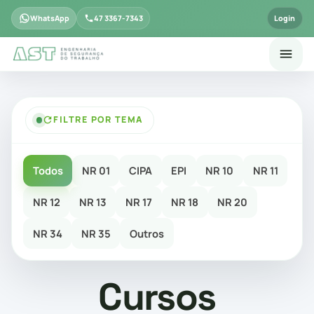
WhatsApp
47 3367-7343
Login
FILTRE POR TEMA
Todos
NR 01
CIPA
EPI
NR 10
NR 11
NR 12
NR 13
NR 17
NR 18
NR 20
NR 34
NR 35
Outros
Cursos